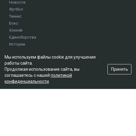
Новости
Футбол
Теннис
Бокс
Хоккей
Единоборства
Истории
Олимпиада
Мы используем файлы cookie для улучшения
работы сайта.
Редакция
Принять
Продолжая использование сайта, вы
соглашаетесь с нашей
политикой
О проекте
конфиденциальности
.
Правила сайта
Реклама на сайте
Контакты
Мы в социальных сетях