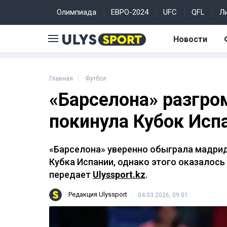
Олимпиада
ЕВРО-2024
UFC
QFL
Л
Новости
Главная
Футбол
«Барселона» разгро
покинула Кубок Исп
«Барселона» уверенно обыграла мадри
Кубка Испании, однако этого оказалось
передает
Ulyssport.kz
.
Редакция Ulyssport
04.03.2026, 09:01