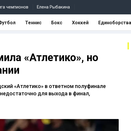
ига чемпионов
Елена Рыбакина
Футбол
Теннис
Бокс
Хоккей
Единоборств
мила «Атлетико», но
ании
дский «Атлетико» в ответном полуфинале
 недостаточно для выхода в финал,