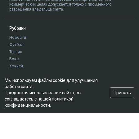
коммерческих целях допускается только с письменного
разрешения владельца сайта.
Рубрики
Новости
Футбол
Теннис
Бокс
Хоккей
Единоборства
Мы используем файлы cookie для улучшения
Истории
работы сайта.
Олимпиада
Принять
Продолжая использование сайта, вы
соглашаетесь с нашей
политикой
конфиденциальности
.
Редакция
О проекте
Правила сайта
Реклама на сайте
Контакты