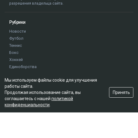
разрешения владельца сайта.
Рубрики
Новости
Футбол
Теннис
Бокс
Хоккей
Единоборства
Истории
Мы используем файлы cookie для улучшения
Олимпиада
работы сайта.
Принять
Продолжая использование сайта, вы
Редакция
соглашаетесь с нашей
политикой
конфиденциальности
.
О проекте
Правила сайта
Реклама на сайте
Контакты