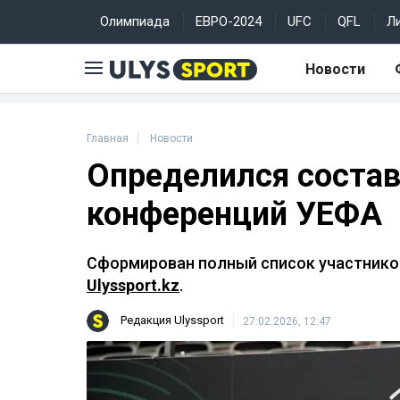
Олимпиада
ЕВРО-2024
UFC
QFL
Л
Новости
Главная
Новости
Определился состав
конференций УЕФА
Сформирован полный список участников
Ulyssport.kz
.
Редакция Ulyssport
27.02.2026, 12:47