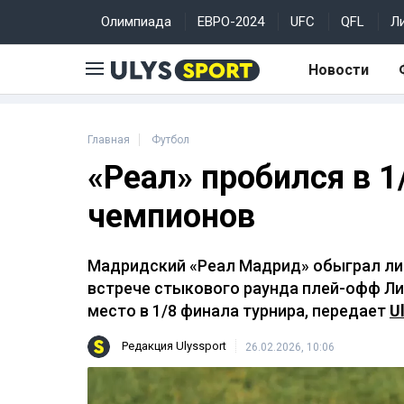
Олимпиада
ЕВРО-2024
UFC
QFL
Л
Новости
Главная
Футбол
«Реал» пробился в 1
чемпионов
Мадридский «Реал Мадрид» обыграл ли
встрече стыкового раунда плей-офф Ли
место в 1/8 финала турнира, передает
U
Редакция Ulyssport
26.02.2026, 10:06