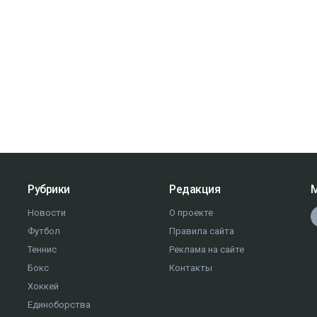
Рубрики
Редакция
М
Новости
О проекте
Футбол
Правила сайта
Теннис
Реклама на сайте
Бокс
Контакты
Хоккей
Единоборства