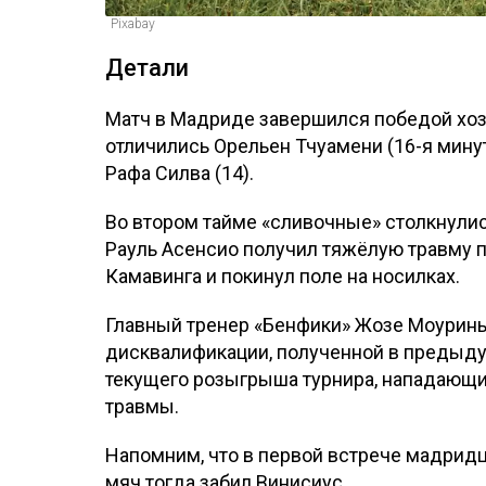
Pixabay
Детали
Матч в Мадриде завершился победой хозя
отличились Орельен Тчуамени (16-я минут
Рафа Силва (14).
Во втором тайме «сливочные» столкнулись
Рауль Асенсио получил тяжёлую травму 
Камавинга и покинул поле на носилках.
Главный тренер «Бенфики» Жозе Моуринью
дисквалификации, полученной в предыду
текущего розыгрыша турнира, нападающий
травмы.
Напомним, что в первой встрече мадрид
мяч тогда забил Винисиус.