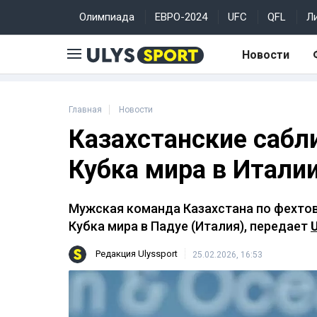
Олимпиада
ЕВРО-2024
UFC
QFL
Л
Новости
Главная
Новости
Казахстанские сабл
Кубка мира в Итали
Мужская команда Казахстана по фехтов
Кубка мира в Падуе (Италия), передает
U
Редакция Ulyssport
25.02.2026, 16:53