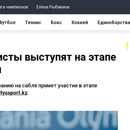
ига чемпионов
Елена Рыбакина
Футбол
Теннис
Бокс
Хоккей
Единоборств
исты выступят на этапе
и
анию на сабле примет участие в этапе
lyssport.kz
.