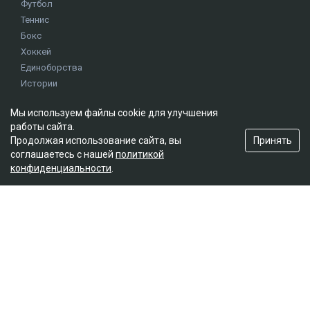
Футбол
Теннис
Бокс
Хоккей
Единоборства
Истории
Олимпиада
Мы используем файлы cookie для улучшения
работы сайта.
Редакция
Принять
Продолжая использование сайта, вы
соглашаетесь с нашей
политикой
О проекте
конфиденциальности
.
Правила сайта
Реклама на сайте
Контакты
Мы в социальных сетях