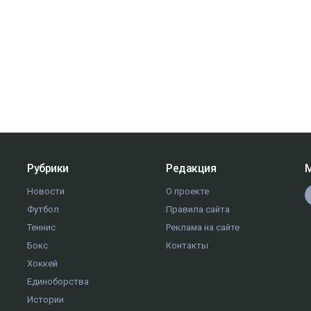
Рубрики
Редакция
М
Новости
О проекте
Футбол
Правила сайта
Теннис
Реклама на сайте
Бокс
Контакты
Хоккей
Единоборства
Истории