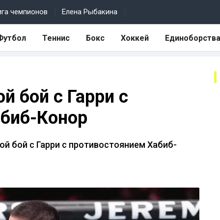
ига чемпионов
Елена Рыбакина
Футбол
Теннис
Бокс
Хоккей
Единоборств
й бой с Гарри с
абиб-Конор
й бой с Гарри с противостоянием Хабиб-