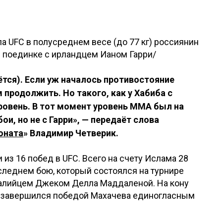
а UFC в полусреднем весе (до 77 кг) россиянин
 поединке с ирландцем Ианом Гарри/
меётся). Если уж началось противостояние
продолжить. Но такого, как у Хабиба с
уровень. В тот момент уровень MMA был на
ои, но не с Гарри», — передаёт слова
оната
» Владимир Четверик.
из 16 побед в UFC. Всего на счету Ислама 28
следнем бою, который состоялся на турнире
тралийцем Джеком Делла Маддаленой. На кону
ой завершился победой Махачева единогласным