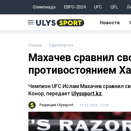
Олимпиада
ЕВРО-2024
UFC
QFL
Л
Новости
Главная
Единоборства
Махачев сравнил сво
противостоянием Х
Чемпион UFC Ислам Махачев сравнил сво
Конор, передает
Ulyssport.kz
.
Редакция Ulyssport
19.02.2026, 13:04