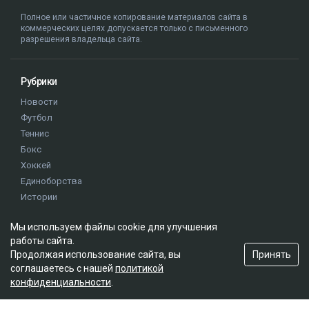
Полное или частичное копирование материалов сайта в
коммерческих целях допускается только с письменного
разрешения владельца сайта.
Рубрики
Новости
Футбол
Теннис
Бокс
Хоккей
Единоборства
Истории
Олимпиада
Мы используем файлы cookie для улучшения
работы сайта.
Редакция
Принять
Продолжая использование сайта, вы
соглашаетесь с нашей
политикой
О проекте
конфиденциальности
.
Правила сайта
Реклама на сайте