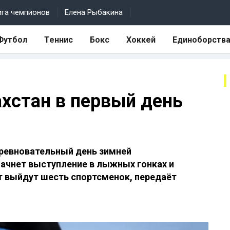
ига чемпионов
Елена Рыбакина
Футбол
Теннис
Бокс
Хоккей
Единоборств
ахстан в первый день
оревновательный день зимней
ачнет выступление в лыжных гонках и
т выйдут шесть спортсменок, передаёт