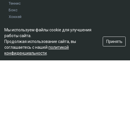
Теннис
Бокс
Хоккей
Единоборства
Мы используем файлы cookie для улучшения
Истории
работы сайта.
Олимпиада
Принять
Продолжая использование сайта, вы
соглашаетесь с нашей
политикой
конфиденциальности
.
Редакция
О проекте
Правила сайта
Реклама на сайте
Контакты
Мы в социальных сетях