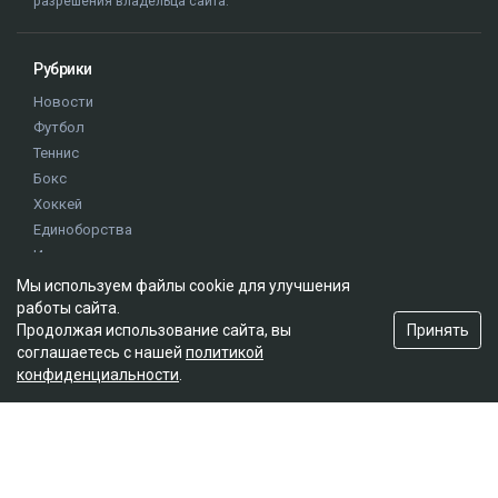
разрешения владельца сайта.
Рубрики
Новости
Футбол
Теннис
Бокс
Хоккей
Единоборства
Истории
Олимпиада
Мы используем файлы cookie для улучшения
работы сайта.
Принять
Продолжая использование сайта, вы
Редакция
соглашаетесь с нашей
политикой
конфиденциальности
.
О проекте
Правила сайта
Реклама на сайте
Контакты