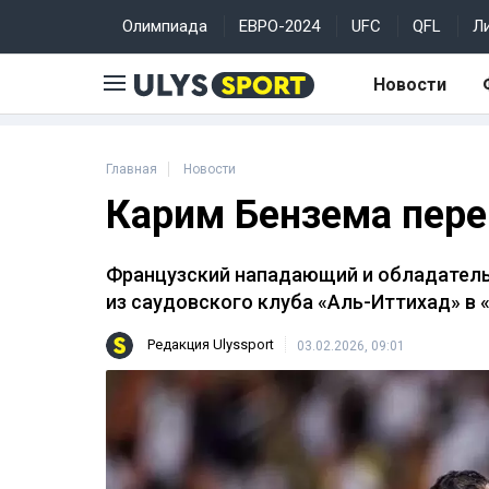
Олимпиада
ЕВРО-2024
UFC
QFL
Л
Новости
Главная
Новости
Карим Бензема пере
Французский нападающий и обладатель
из саудовского клуба «Аль-Иттихад» в 
Редакция Ulyssport
03.02.2026, 09:01