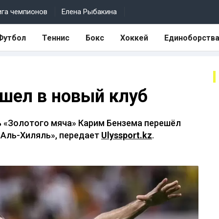
ига чемпионов
Елена Рыбакина
Футбол
Теннис
Бокс
Хоккей
Единоборств
шел в новый клуб
 «Золотого мяча» Карим Бензема перешёл
«Аль-Хиляль», передает
Ulyssport.kz
.