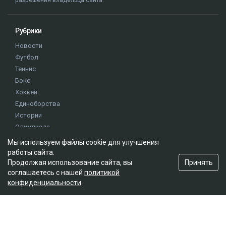
разрешения владельца сайта.
Рубрики
Новости
Футбол
Теннис
Бокс
Хоккей
Единоборства
Истории
Олимпиада
Мы используем файлы cookie для улучшения
работы сайта.
Редакция
Принять
Продолжая использование сайта, вы
О проекте
соглашаетесь с нашей
политикой
конфиденциальности
.
Правила сайта
Реклама на сайте
Контакты