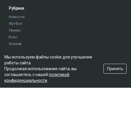
Рубрики
Новости
Футбол
Теннис
Бокс
Хоккей
Единоборства
Мы используем файлы cookie для улучшения
Истории
работы сайта.
Олимпиада
Принять
Продолжая использование сайта, вы
соглашаетесь с нашей
политикой
конфиденциальности
.
Редакция
О проекте
Правила сайта
Реклама на сайте
Контакты
Мы в социальных сетях