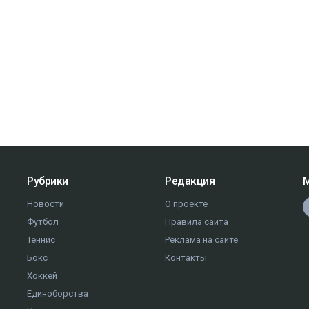
Рубрики
Редакция
М
Новости
О проекте
Футбол
Правила сайта
Теннис
Реклама на сайте
Бокс
Контакты
Хоккей
Единоборства