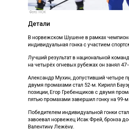
Фото: НОК
Детали
В норвежском Шушене в рамках чемпиона
индивидуальная гонка с участием спортс
Лучший результат в национальной коман
на четырёх огневых рубежах он занял 47
Александр Мухин, допустивший четыре п
двумя промахами стал 52-м. Кирилл Бауэ
позиции, Егор Гребенщиков с двумя прома
пятью промахами завершил гонку на 99-м
Победителем индивидуальной гонки стал
завоевал норвежец Исак Фрей, бронза д
Валентину Лежёну.