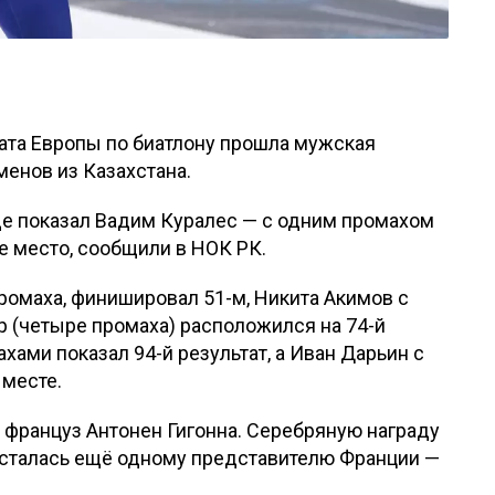
та Европы по биатлону прошла мужская
менов из Казахстана.
де показал Вадим Куралес — с одним промахом
-е место, сообщили в НОК РК.
ромаха, финишировал 51-м, Никита Акимов с
р (четыре промаха) расположился на 74-й
хами показал 94-й результат, а Иван Дарьин с
 месте.
 француз Антонен Гигонна. Серебряную награду
осталась ещё одному представителю Франции —