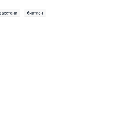
захстана
биатлон