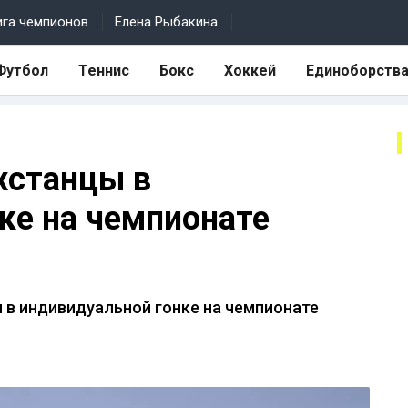
ига чемпионов
Елена Рыбакина
Футбол
Теннис
Бокс
Хоккей
Единоборств
хстанцы в
ке на чемпионате
 в индивидуальной гонке на чемпионате