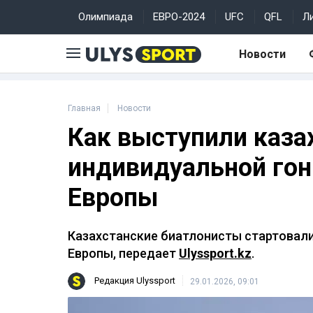
Олимпиада
ЕВРО-2024
UFC
QFL
Л
Новости
Главная
Новости
Как выступили каза
индивидуальной гон
Европы
Казахстанские биатлонисты стартовали
Европы, передает
Ulyssport.kz
.
Редакция Ulyssport
29.01.2026, 09:01