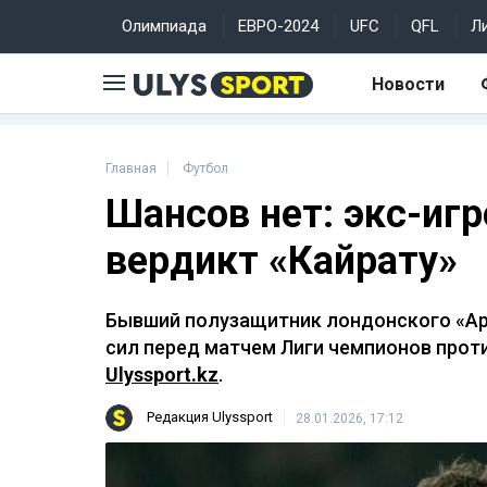
Олимпиада
ЕВРО-2024
UFC
QFL
Л
Новости
Главная
Футбол
Шансов нет: экс-иг
вердикт «Кайрату»
Бывший полузащитник лондонского «Ар
сил перед матчем Лиги чемпионов прот
Ulyssport.kz
.
Редакция Ulyssport
28.01.2026, 17:12