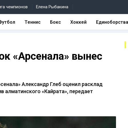
ига чемпионов
Елена Рыбакина
Футбол
Теннис
Бокс
Хоккей
Единоборств
рок «Арсенала» вынес
сенала» Александр Глеб оценил расклад
ив алматинского «Кайрата», передает