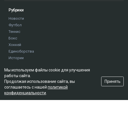
Рубрики
Новости
Футбол
Теннис
Бокс
Хоккей
Единоборства
Истории
Олимпиада
Мы используем файлы cookie для улучшения
работы сайта.
Редакция
Принять
Продолжая использование сайта, вы
соглашаетесь с нашей
политикой
О проекте
конфиденциальности
.
Правила сайта
Реклама на сайте
Контакты
Мы в социальных сетях