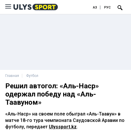
ҚАЗ
РУС
Главная
Футбол
Решил автогол: «Аль-Наср»
одержал победу над «Аль-
Таавуном»
«Аль-Наср» на своем поле обыграл «Аль-Таавун» в
матче 18-го тура чемпионата Саудовской Аравии по
футболу, передает
Ulyssport.kz
.