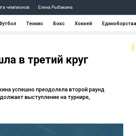
ига чемпионов
Елена Рыбакина
Футбол
Теннис
Бокс
Хоккей
Единоборств
ла в третий круг
кина успешно преодолела второй раунд
должает выступление на турнире,