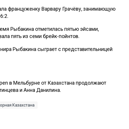
грала француженку Варвару Грачёву, занимающую
6:2.
время Рыбакина отметилась пятью эйсами,
ала пять из семи брейк-пойнтов.
урнира Рыбакина сыграет с представительницей
Open в Мельбурне от Казахстана продолжают
инцева и Анна Данилина.
орная Казахстана