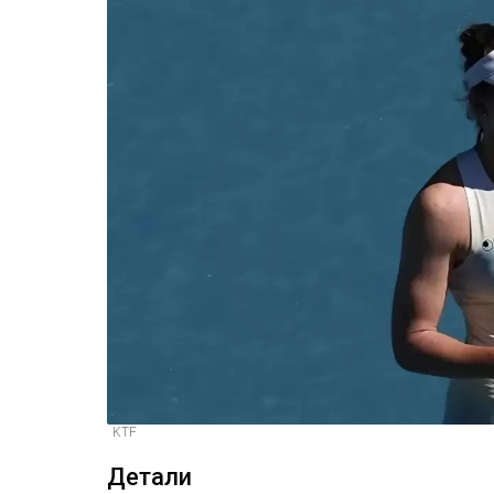
KTF
Детали