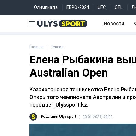
Олимпиада
ЕВРО-2024
UFC
QFL
Л
Новости
Главная
Теннис
Елена Рыбакина выш
Australian Open
Казахстанская теннисистка Елена Рыба
Открытого чемпионата Австралии и про
передает
Ulyssport.kz
.
Редакция Ulyssport
23.01.2026, 09:03