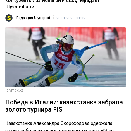
конкуренток из Испании и США, передает
Ulysmedia.kz
Редакция Ulyssport
23.01.2026, 01:02
olympic.kz
Победа в Италии: казахстанка забрала
золото турнира FIS
Казахстанка Александра Скороходова одержала
яркую победу на международном турнире FIS по