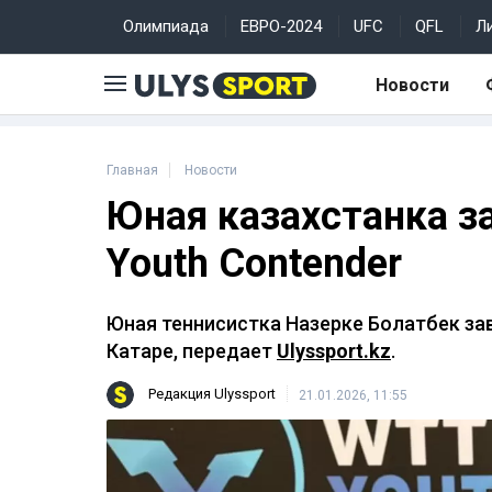
Олимпиада
ЕВРО-2024
UFC
QFL
Л
Новости
Главная
Новости
Юная казахстанка з
Youth Contender
Юная теннисистка Назерке Болатбек зав
Катаре, передает
Ulyssport.kz
.
Редакция Ulyssport
21.01.2026, 11:55