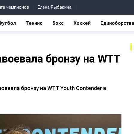
ига чемпионов
Елена Рыбакина
Футбол
Теннис
Бокс
Хоккей
Единоборств
авоевала бронзу на WTT
оевала бронзу на WTT Youth Contender в