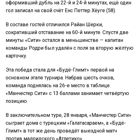
оформивший дубль на 22-й и 24-й минутах, ещё один
гол записал на свой счёт Енс Петтер Хёуге (58).
В составе гостей отличился Райан Шерки,
сокративший отставание на 60-й минуте. Спустя две
минуты «Сити» остался в меньшинстве — капитан
команды Родри был удалён с поля за вторую жёлтую
карточку.
Эта победа стала для «Будё-Глимт» первой на
основном этапе турнира. Набрав шесть очков,
команда поднялась на 26-е место в таблице.
«Манчестер Сити» с 13 баллами занимает четвёртую
позицию.
В заключительном туре, 28 января, «Манчестер Сити»
сыграет дома с турецким «Галатасараем», а «Будё-
Глимт» в тот же день проведёт выездной матч
против мадридского «Атлетико».