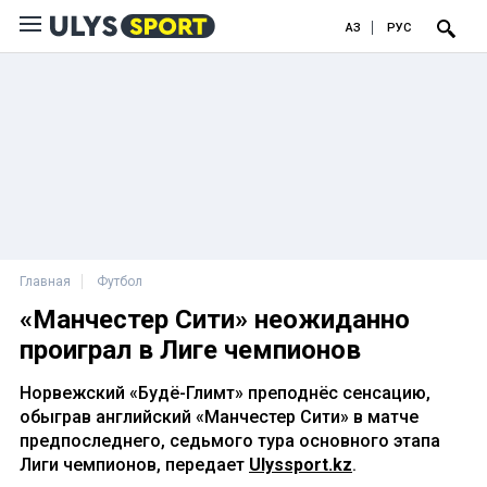
ҚАЗ
РУС
Главная
Футбол
«Манчестер Сити» неожиданно
проиграл в Лиге чемпионов
Норвежский «Будё-Глимт» преподнёс сенсацию,
обыграв английский «Манчестер Сити» в матче
предпоследнего, седьмого тура основного этапа
Лиги чемпионов, передает
Ulyssport.kz
.