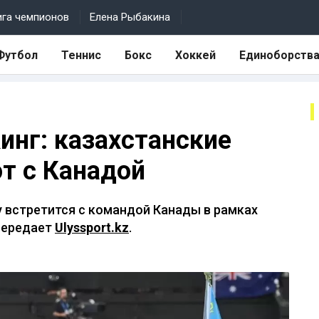
ига чемпионов
Елена Рыбакина
Футбол
Теннис
Бокс
Хоккей
Единоборств
инг: казахстанские
т с Канадой
у встретится с командой Канады в рамках
передает
Ulyssport.kz
.