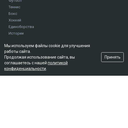
Футбол
Теннис
Бокс
Хоккей
Единоборства
Истории
Олимпиада
Мы используем файлы cookie для улучшения
работы сайта.
Редакция
Принять
Продолжая использование сайта, вы
соглашаетесь с нашей
политикой
О проекте
конфиденциальности
.
Правила сайта
Реклама на сайте
Контакты
Мы в социальных сетях