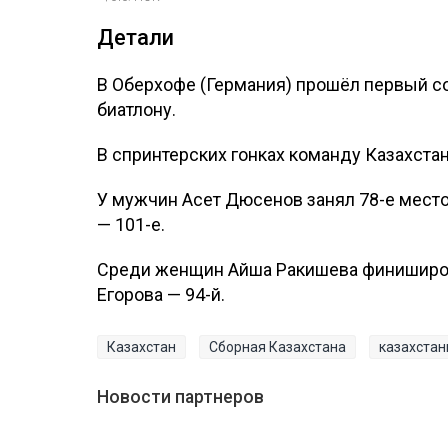
Детали
В Оберхофе (Германия) прошёл первый со
биатлону.
В спринтерских гонках команду Казахст
У мужчин Асет Дюсенов занял 78-е место
— 101-е.
Среди женщин Айша Ракишева финиширова
Егорова — 94-й.
Казахстан
Сборная Казахстана
казахста
Новости партнеров