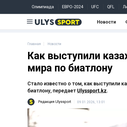
Олимпиада
ЕВРО-2024
UFC
QFL
Л
Новости
Главная
Новости
Как выступили каза
мира по биатлону
Стало известно о том, как выступили к
биатлону, передает
Ulyssport.kz
.
Редакция Ulyssport
09.01.2026, 13:01