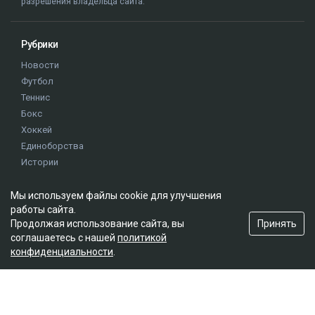
разрешения владельца сайта.
Рубрики
Новости
Футбол
Теннис
Бокс
Хоккей
Единоборства
Истории
Олимпиада
Мы используем файлы cookie для улучшения
работы сайта.
Редакция
Принять
Продолжая использование сайта, вы
соглашаетесь с нашей
политикой
О проекте
конфиденциальности
.
Правила сайта
Реклама на сайте
Контакты