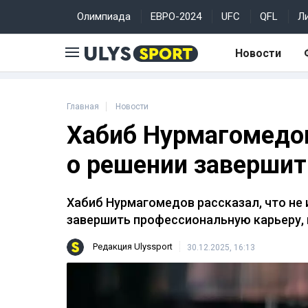
Олимпиада
ЕВРО-2024
UFC
QFL
Л
Новости
Главная
Новости
Хабиб Нурмагомедов
о решении завершит
Хабиб Нурмагомедов рассказал, что не
завершить профессиональную карьеру,
Редакция Ulyssport
30.12.2025, 16:13