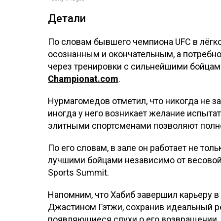
Детали
По словам бывшего чемпиона UFC в лёгко
осознанным и окончательным, а потребно
через тренировки с сильнейшими бойцами
Championat.com
.
Нурмагомедов отметил, что никогда не з
иногда у него возникает желание испытат
элитными спортсменами позволяют полно
По его словам, в зале он работает не тол
лучшими бойцами независимо от весовой 
Sports Summit.
Напомним, что Хабиб завершил карьеру в
Джастином Гэтжи, сохранив идеальный р
появляющиеся слухи о его возвращении, 