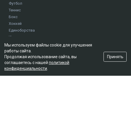
Футбол
Теннис
Бокс
Хоккей
Единоборства
Истории
Олимпиада
Мы используем файлы cookie для улучшения
работы сайта.
Принять
Продолжая использование сайта, вы
Редакция
соглашаетесь с нашей
политикой
конфиденциальности
.
О проекте
Правила сайта
Реклама на сайте
Контакты
Мы в социальных сетях