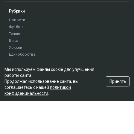
Рубрики
Новости
Футбол
Теннис
Бокс
Хоккей
Единоборства
Истории
Олимпиада
Мы используем файлы cookie для улучшения
работы сайта.
Принять
Продолжая использование сайта, вы
Редакция
соглашаетесь с нашей
политикой
конфиденциальности
.
О проекте
Правила сайта
Реклама на сайте
Контакты
Мы в социальных сетях