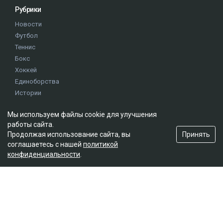
Рубрики
Новости
Футбол
Теннис
Бокс
Хоккей
Единоборства
Истории
Олимпиада
Мы используем файлы cookie для улучшения
работы сайта.
Редакция
Принять
Продолжая использование сайта, вы
соглашаетесь с нашей
политикой
О проекте
конфиденциальности
.
Правила сайта
Реклама на сайте
Контакты
Мы в социальных сетях