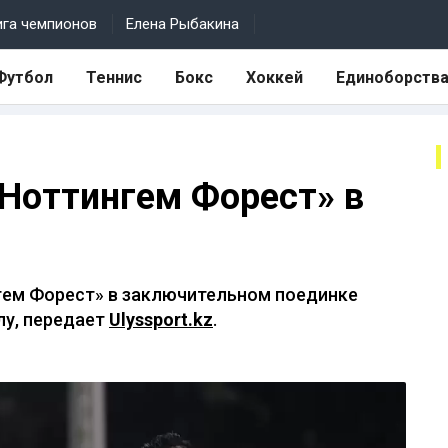
ига чемпионов
Елена Рыбакина
Футбол
Теннис
Бокс
Хоккей
Единоборств
Ноттингем Форест» в
гем Форест» в заключительном поединке
лу, передает
Ulyssport.kz
.