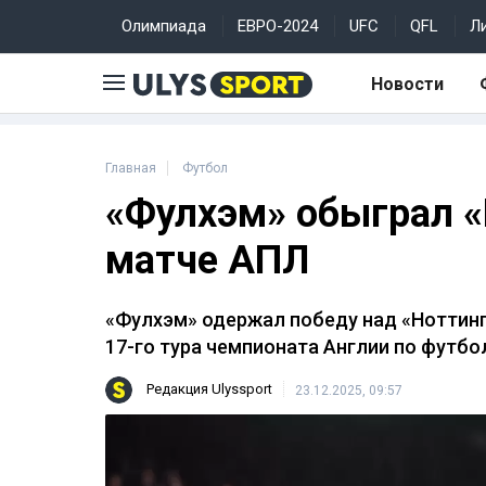
Олимпиада
ЕВРО-2024
UFC
QFL
Л
Новости
Главная
Футбол
«Фулхэм» обыграл «
матче АПЛ
«Фулхэм» одержал победу над «Ноттин
17-го тура чемпионата Англии по футбо
Редакция Ulyssport
23.12.2025, 09:57