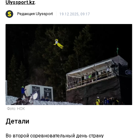
Ulyssport.kz
.
Редакция Ulyssport
19.12.2025, 09:17
Фото: НОК
Детали
Во второй соревновательный день страну