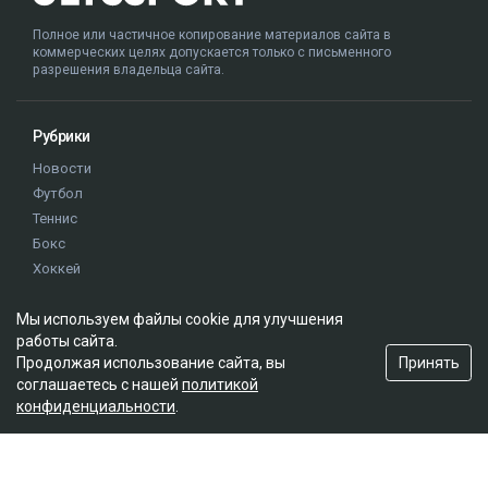
Полное или частичное копирование материалов сайта в
коммерческих целях допускается только с письменного
разрешения владельца сайта.
Рубрики
Новости
Футбол
Теннис
Бокс
Хоккей
Единоборства
Мы используем файлы cookie для улучшения
Истории
работы сайта.
Олимпиада
Принять
Продолжая использование сайта, вы
соглашаетесь с нашей
политикой
конфиденциальности
.
Редакция
О проекте
Правила сайта