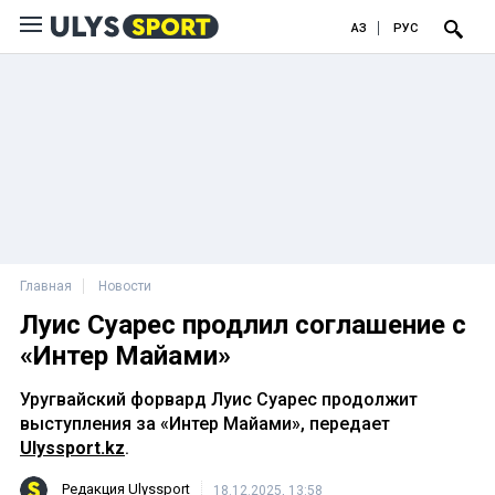
ҚАЗ
РУС
Главная
Новости
Луис Суарес продлил соглашение с
«Интер Майами»
Уругвайский форвард Луис Суарес продолжит
выступления за «Интер Майами», передает
Ulyssport.kz
.
Редакция Ulyssport
18.12.2025, 13:58