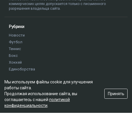
коммерческих целях допускается только с письменного
разрешения владельца сайта.
Рубрики
Новости
Футбол
Теннис
Бокс
Хоккей
Единоборства
Истории
Мы используем файлы cookie для улучшения
Олимпиада
работы сайта.
Принять
Продолжая использование сайта, вы
Редакция
соглашаетесь с нашей
политикой
конфиденциальности
.
О проекте
Правила сайта
Реклама на сайте
Контакты