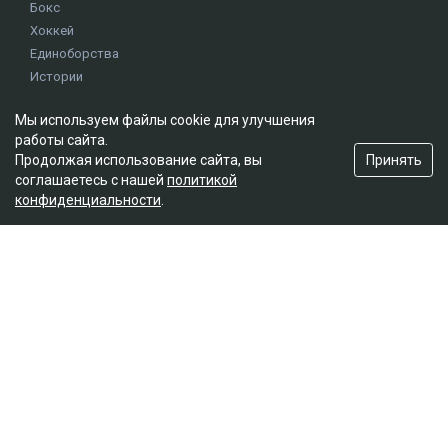
Бокс
Хоккей
Единоборства
Истории
Олимпиада
Мы используем файлы cookie для улучшения
работы сайта.
Редакция
Принять
Продолжая использование сайта, вы
соглашаетесь с нашей
политикой
О проекте
конфиденциальности
.
Правила сайта
Реклама на сайте
Контакты
Мы в социальных сетях
© 2026. ТОО "Ulys Media Group". Все права защищены.