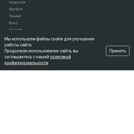
Новости
Футбол
Теннис
Бокс
Хоккей
Единоборства
Мы используем файлы cookie для улучшения
Истории
работы сайта.
Олимпиада
Принять
Продолжая использование сайта, вы
соглашаетесь с нашей
политикой
конфиденциальности
.
Редакция
О проекте
Правила сайта
Реклама на сайте
Контакты
Мы в социальных сетях