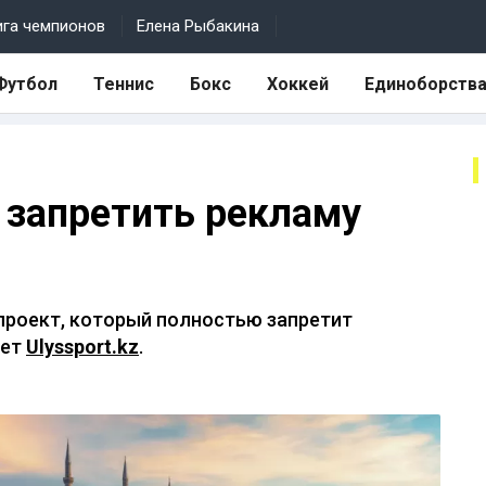
ига чемпионов
Елена Рыбакина
Футбол
Теннис
Бокс
Хоккей
Единоборств
 запретить рекламу
проект, который полностью запретит
ает
Ulyssport.kz
.