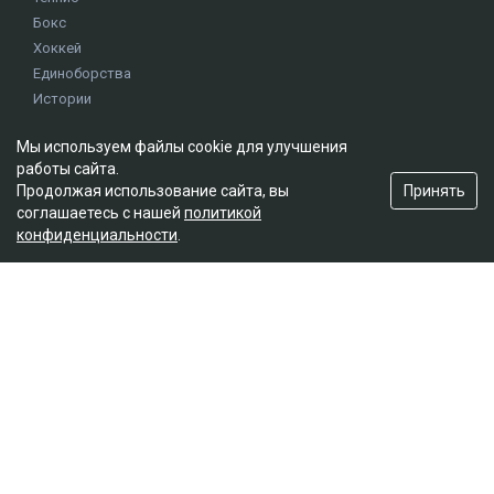
Бокс
Хоккей
Единоборства
Истории
Олимпиада
Мы используем файлы cookie для улучшения
работы сайта.
Редакция
Принять
Продолжая использование сайта, вы
соглашаетесь с нашей
политикой
О проекте
конфиденциальности
.
Правила сайта
Реклама на сайте
Контакты
Мы в социальных сетях
© 2026. ТОО "Ulys Media Group". Все права защищены.