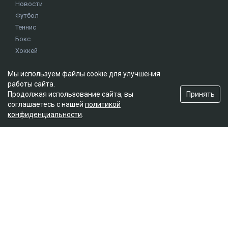
Новости
Футбол
Теннис
Бокс
Хоккей
Единоборства
Мы используем файлы cookie для улучшения
Истории
работы сайта.
Олимпиада
Принять
Продолжая использование сайта, вы
соглашаетесь с нашей
политикой
конфиденциальности
.
Редакция
О проекте
Правила сайта
Реклама на сайте
Контакты
Мы в социальных сетях