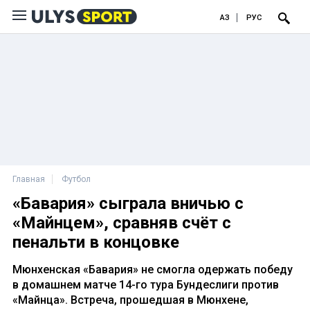
ҚАЗ
РУС
Главная
Футбол
«Бавария» сыграла вничью с
«Майнцем», сравняв счёт с
пенальти в концовке
Мюнхенская «Бавария» не смогла одержать победу
в домашнем матче 14-го тура Бундеслиги против
«Майнца». Встреча, прошедшая в Мюнхене,