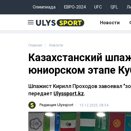
Олимпиада
ЕВРО-2024
UFC
QFL
Л
Новости
Главная
Новости
Казахстанский шпаж
юниорском этапе Ку
Шпажист Кирилл Проходов завоевал "зо
передает
Ulyssport.kz
.
Редакция Ulyssport
15.12.2025, 08:54