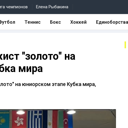
ига чемпионов
Елена Рыбакина
Футбол
Теннис
Бокс
Хоккей
Единоборств
ист "золото" на
бка мира
лото" на юниорском этапе Кубка мира,