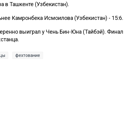
а в Ташкенте (Узбекистан).
нее Камронбека Исмоилова (Узбекистан) - 15:6.
ренно выиграл у Чень Бин-Юна (Тайбэй). Финал
хстанца.
нцы
фехтование