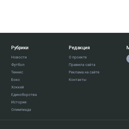
Рубрики
Редакция
М
Новости
О проекте
Футбол
Правила сайта
Теннис
Реклама на сайте
Бокс
Контакты
Хоккей
Единоборства
Истории
Олимпиада