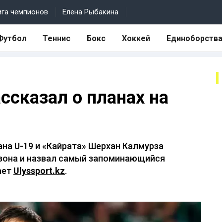
ига чемпионов
Елена Рыбакина
Футбол
Теннис
Бокс
Хоккей
Единоборств
ссказал о планах на
на U-19 и «Кайрата» Шерхан Калмурза
зона и назвал самый запоминающийся
ает
Ulyssport.kz
.