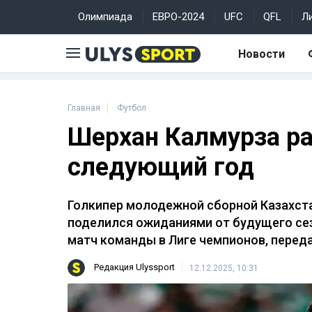
Олимпиада
ЕВРО-2024
UFC
QFL
Л
Новости
Главная
Футбол
Шерхан Калмурза ра
следующий год
Голкипер молодежной сборной Казахста
поделился ожиданиями от будущего се
матч команды в Лиге чемпионов, перед
Редакция Ulyssport
12.12.2025, 10:31