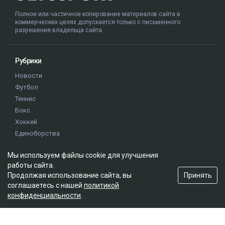
Полное или частичное копирование материалов сайта в
коммерческих целях допускается только с письменного
разрешения владельца сайта.
Рубрики
Новости
Футбол
Теннис
Бокс
Хоккей
Единоборства
Истории
Мы используем файлы cookie для улучшения
Олимпиада
работы сайта.
Принять
Продолжая использование сайта, вы
Редакция
соглашаетесь с нашей
политикой
конфиденциальности
.
О проекте
Правила сайта
Реклама на сайте