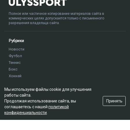
Полное или частичное копирование материалов сайта в
коммерческих целях допускается только с письменного
разрешения владельца сайта.
Рубрики
Новости
Футбол
Теннис
Бокс
Хоккей
Единоборства
Мы используем файлы cookie для улучшения
Истории
работы сайта.
Олимпиада
Принять
Продолжая использование сайта, вы
соглашаетесь с нашей
политикой
конфиденциальности
.
Редакция
О проекте
Правила сайта