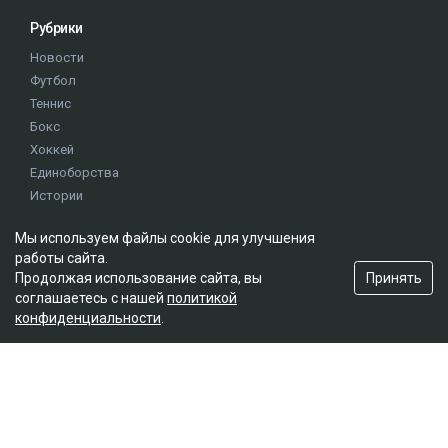
Рубрики
Новости
Футбол
Теннис
Бокс
Хоккей
Единоборства
Истории
Олимпиада
Мы используем файлы cookie для улучшения
работы сайта.
Редакция
Принять
Продолжая использование сайта, вы
соглашаетесь с нашей
политикой
О проекте
конфиденциальности
.
Правила сайта
Реклама на сайте
Контакты
Мы в социальных сетях