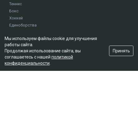
Теннис
Бокс
Хоккей
Единоборства
Истории
Мы используем файлы cookie для улучшения
Олимпиада
работы сайта.
Принять
Продолжая использование сайта, вы
Редакция
соглашаетесь с нашей
политикой
конфиденциальности
.
О проекте
Правила сайта
Реклама на сайте
Контакты
Мы в социальных сетях