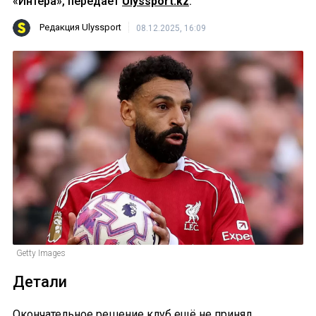
«Интера», передает
Ulyssport.kz
.
Редакция Ulyssport
08.12.2025, 16:09
Getty Images
Детали
Окончательное решение клуб ещё не принял.