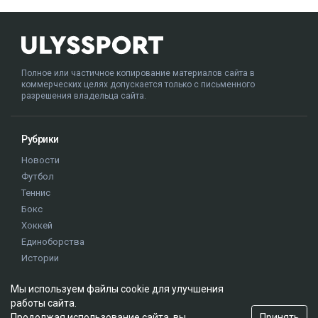
Полное или частичное копирование материалов сайта в
коммерческих целях допускается только с письменного
разрешения владельца сайта.
Рубрики
Новости
Футбол
Теннис
Бокс
Хоккей
Единоборства
Истории
Олимпиада
Мы используем файлы cookie для улучшения
работы сайта.
Редакция
Принять
Продолжая использование сайта, вы