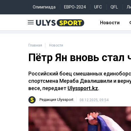
Олимпиада
ЕВРО-2024
UFC
QFL
Л
Новости
Главная
Новости
Пётр Ян вновь стал
Российский боец смешанных единоборст
спортсмена Мераба Двалишвили и верну
весе, передает
Ulyssport.kz
.
Редакция Ulyssport
08.12.2025, 09:54