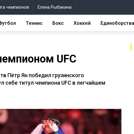
ига чемпионов
Елена Рыбакина
Футбол
Теннис
Бокс
Хоккей
Единоборств
 чемпионом UFC
в Пётр Ян победил грузинского
л себе титул чемпиона UFC в легчайшем